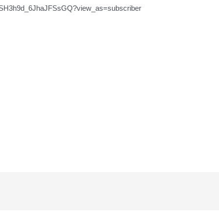
1WSH3h9d_6JhaJFSsGQ?view_as=subscriber