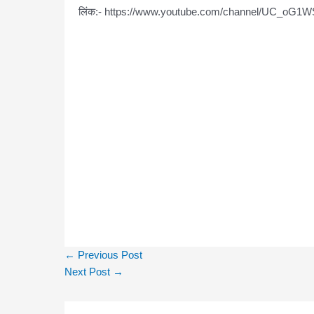
लिंक:- https://www.youtube.com/channel/UC_oG
←
Previous Post
Next Post
→