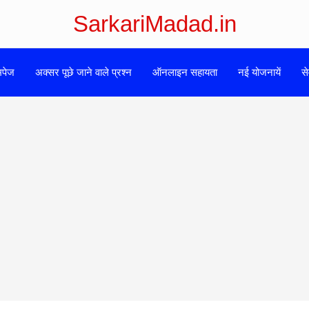
SarkariMadad.in
मपेज
अक्सर पूछे जाने वाले प्रश्न
ऑनलाइन सहायता
नई योजनायें
से