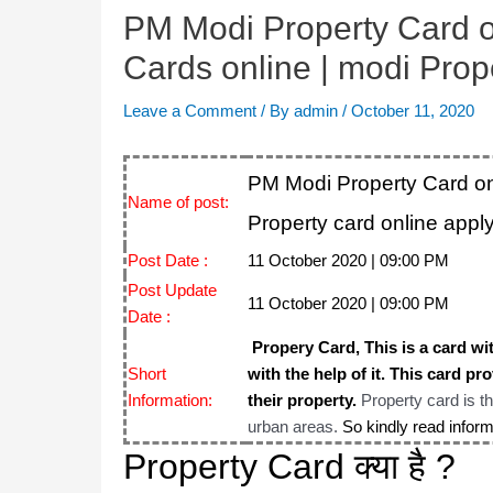
PM Modi Property Card on
Cards online | modi Prop
Leave a Comment
/ By
admin
/
October 11, 2020
PM Modi Property Card onl
Name of post:
Property card online appl
Post Date :
11 October 2020 | 09:00 PM
Post Update
11 October 2020 | 09:00 PM
Date :
Propery Card,
This is a card wi
Short
with the help of it.
This card pro
Information:
their property.
Property card is t
urba
n areas.
So kindly read inform
Property Card क्या है ?