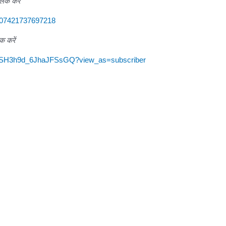
लिक करें
107421737697218
क करें
WSH3h9d_6JhaJFSsGQ?view_as=subscriber