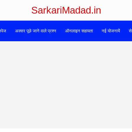
SarkariMadad.in
मपेज
अक्सर पूछे जाने वाले प्रश्न
ऑनलाइन सहायता
नई योजनायें
से