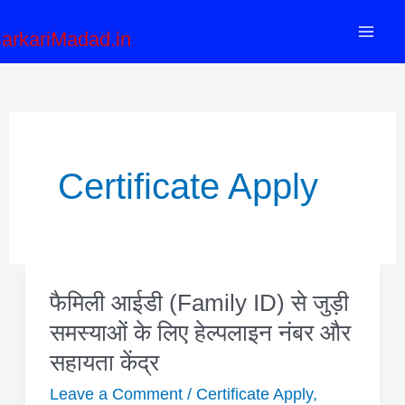
Skip
Mai
arkariMadad.in
to
Men
content
Post
pagination
Certificate Apply
फैमिली आईडी (Family ID) से जुड़ी
फैमिली
आईडी
समस्याओं के लिए हेल्पलाइन नंबर और
(Family
सहायता केंद्र
ID)
Leave a Comment
/
Certificate Apply
,